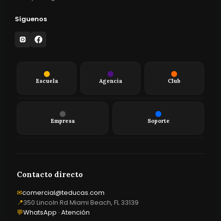
Síguenos
Escuela
Agencia
Club
Todos los cursos
EduTech
Club de Empresarios
Paquetes de aprendizaje
Casos de éxito
Minicursos
Empresa
Soporte
HOT
TEDUCAS Plus
$547
Sobre nosotros
Contacto
Trabaja con nosotros
Contacto directo
✉
comercial@teducas.com
📍
350 Lincoln Rd Miami Beach, FL 33139
💬
WhatsApp · Atención